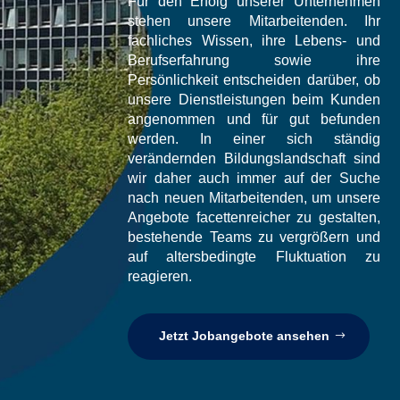
Für den Erfolg unserer Unternehmen
stehen unsere Mitarbeitenden. Ihr
fachliches Wissen, ihre Lebens- und
Berufserfahrung sowie ihre
Persönlichkeit entscheiden darüber, ob
unsere Dienstleistungen beim Kunden
angenommen und für gut befunden
werden. In einer sich ständig
verändernden Bildungslandschaft sind
wir daher auch immer auf der Suche
nach neuen Mitarbeitenden, um unsere
Angebote facettenreicher zu gestalten,
bestehende Teams zu vergrößern und
auf altersbedingte Fluktuation zu
reagieren.
Jetzt Jobangebote ansehen